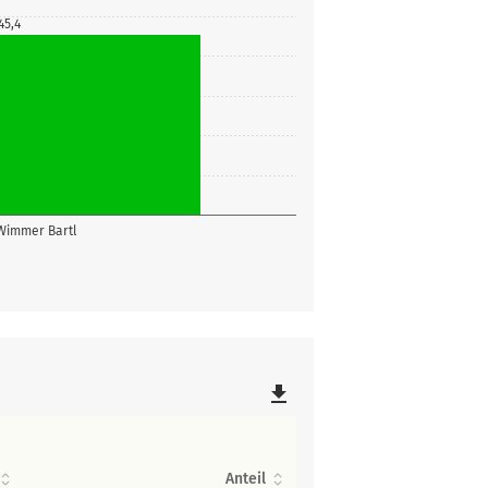
45,4
 Wimmer Bartl
file_download
Anteil